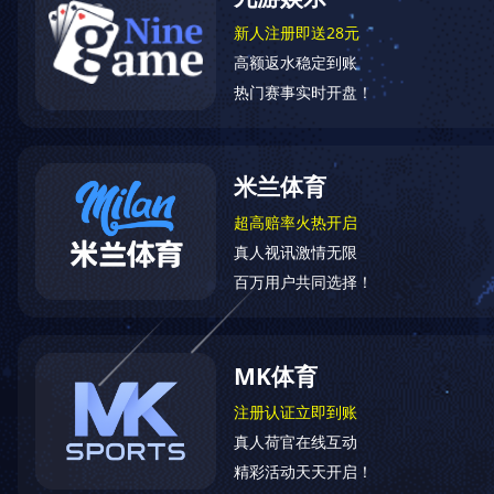
基于ng体育
150+