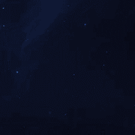
行为审计机制
记录关键行为轨迹，搭
实时异常拦截
系统对异常请求进行即
扰。
联系我们
沈阳市浑南区世纪路88号
support@dsdcoach.com