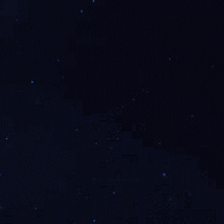
配日志溯源功能，协助事后安全验证与应急响应。
时分析处理，防止可疑操作对平台正常秩序造成干
ng体育
ng体育是官方网站提供综合娱乐与体育服务，涵盖足球、