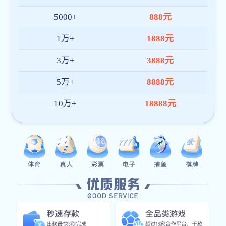
对于凯塞多来说，续约切尔西不仅是对他个人努力的
一种认可，更是实现梦想的重要一步。他表示，能够
继续为这样一家历史悠久且充满竞争力的俱乐部效
力，让他感到无比自豪和兴奋。在他的心目中，切尔
西不仅仅是一家足球俱乐部，更是一种文化和精神象
征。
此外，凯塞多提到，他在切尔西队内收获了很多宝贵
的经验，这些经验不仅提升了他的技术水平，也让他
更加了解团队合作的重要性。在过去的一段时间里，
与众多优秀球员同场竞技，让他意识到自己的潜力与
不足之处，从而激励自己不断进步。
更重要的是，续约意味着凯塞多将有机会继续参与高