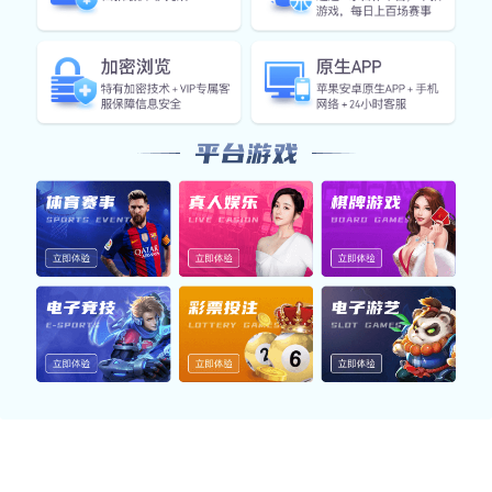
水平比赛，这对于任何一名职业足球运动员而言都是
至关重要的。他期盼能在接下来的赛季中展示出更好
的表现，并帮助球队赢得更多荣誉。
2、职业发展的目标
谈及自己的职业发展目标时，凯塞多表示，他希望通
过不懈努力，实现个人能力的大幅提升。他认为，在
切尔西这样的顶级俱乐部效力，是提高自己技能和战
术理解能力的不二选择。他希望借助教练组提供的指
导，不断完善自己的各项能力。
除了技术上的提升外，凯塞多还注重心理素质的发
展。他清楚地认识到，在高强度、高压力的比赛环境
中，仅靠技术是不够的，还需要良好的心理素质来应
对各种挑战。因此，他会定期进行心理训练，以增强