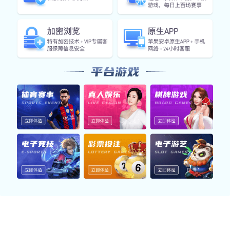
次引入小球战术，使得团队攻防转换更加迅速有效。
这种创新精神使得勇士成为现代篮球发展的风向标，
也为其他球队提供了宝贵经验。因此，他达到600
胜，不仅仅代表着数字，更是其卓越才能和奉献精神
的一种象征。
2、球队文化与团结精神
科尔所取得的成功离不开金州勇士队深厚的文化底蕴
和团结精神。在他的带领下，勇士形成了一种积极向
上、互相支持的团队氛围。这种文化不仅促进了球员
之间默契配合，更增强了整个团队面对困难时的不屈
不挠。
尤其是在关键比赛中，无论是领先还是落后，勇士队
总能展现出顽强拼搏、不轻言放弃的态度。这种韧性