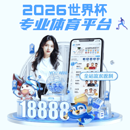
注册入口
ng体育
—— 比赛数据从