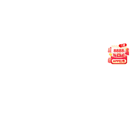
随着库里因伤缺席，金州勇士队在侧翼位置上面临新
的挑战。虽然有一些经验丰富的小前锋，但整体上来
说，他们很难填补库里留下来的空缺。在这种情况
下，各个角色需要快速适应，并找到最符合团队需求
的发展方向。
同时，对位防守成为一个新的问题。如果缺少像库里
这样具备威胁性的外线投手，那么对方防守会更加集
中于内线限制。而如何通过其他外线控卫或侧翼射手
来拉开空间，是当前技战术调整的重要任务。此时，
需要全体成员齐心协力，共同寻找解决方案。
此外，新赛季接近，各支球队都会针对勇士制定相应
策略。一旦发现他们侧翼力量不足，就会加大压力。
因此，不仅要依靠现有资源，更需关注新秀及替补力